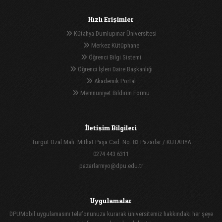
Hızlı Erişimler
Kütahya Dumlupınar Üniversitesi
Merkez Kütüphane
Öğrenci Bilgi Sistemi
Öğrenci İşleri Daire Başkanlığı
Akademik Portal
Memnuniyet Bildirim Formu
İletişim Bilgileri
Turgut Özal Mah. Mithat Paşa Cad. No: 83 Pazarlar / KÜTAHYA
0274 443 6311
pazarlarmyo@dpu.edu.tr
Uygulamalar
DPUMobil uygulamasını telefonunuza kurarak üniversitemiz hakkındaki her şeye