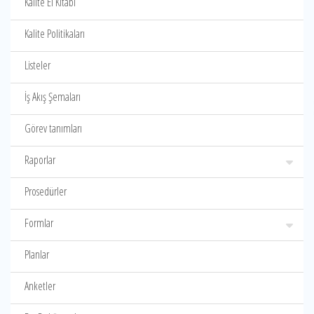
Kalite El Kitabı
Kalite Politikaları
Listeler
İş Akış Şemaları
Görev tanımları
Raporlar
Prosedürler
Formlar
Planlar
Anketler