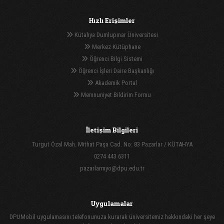
Hızlı Erişimler
Kütahya Dumlupınar Üniversitesi
Merkez Kütüphane
Öğrenci Bilgi Sistemi
Öğrenci İşleri Daire Başkanlığı
Akademik Portal
Memnuniyet Bildirim Formu
İletişim Bilgileri
Turgut Özal Mah. Mithat Paşa Cad. No: 83 Pazarlar / KÜTAHYA
0274 443 6311
pazarlarmyo@dpu.edu.tr
Uygulamalar
DPUMobil uygulamasını telefonunuza kurarak üniversitemiz hakkındaki her şeye