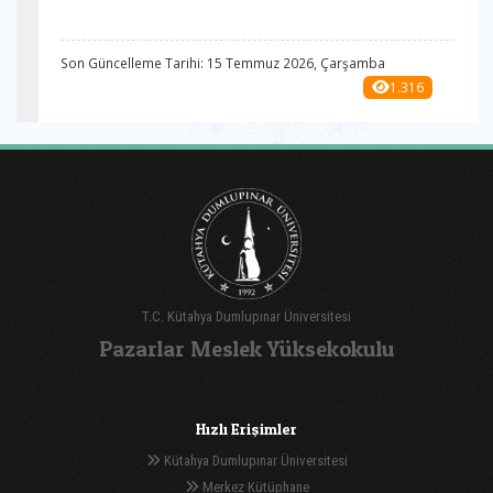
Son Güncelleme Tarihi: 15 Temmuz 2026, Çarşamba
1.316
T.C. Kütahya Dumlupınar Üniversitesi
Pazarlar Meslek Yüksekokulu
Hızlı Erişimler
Kütahya Dumlupınar Üniversitesi
Merkez Kütüphane