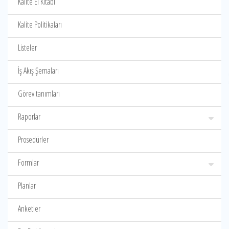
Kalite El Kitabı
Kalite Politikaları
Listeler
İş Akış Şemaları
Görev tanımları
Raporlar
Prosedürler
Formlar
Planlar
Anketler