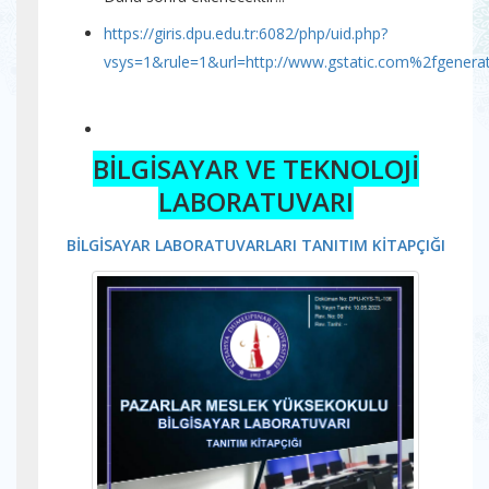
https://giris.dpu.edu.tr:6082/php/uid.php?
vsys=1&rule=1&url=http://www.gstatic.com%2fgenera
BİLGİSAYAR VE TEKNOLOJİ
LABORATUVARI
BİLGİSAYAR LABORATUVARLARI TANITIM KİTAPÇIĞI