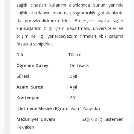
sağlık cihazları kullanımı alanlarında bunun yanında
sağlık cihazlarının onarımı, programcılığı gibi alanlarda
da görevlendirilmektedirler. Bu kişiler ayrıca sağlık
kuruluşlarının bilgi işlem departmanı, üniversiteler ve
bilişim ile ilgii yerlerde(yazılım firmaları vb.) çalışma
fırsatına sahiptirler.
Dili
: Türkçe
Öğrenim Düzeyi
: Ön Lisans
Süresi
: 2 yıl
Azami Süresi
: 4 yıl
Kontenjanı
: 60
İşletmede Mesleki Eğitim
: Var (4.Yarıyılda)
Mezuniyet Ünvanı
: Sağlık Bilgi Sistemleri
Teknikeri