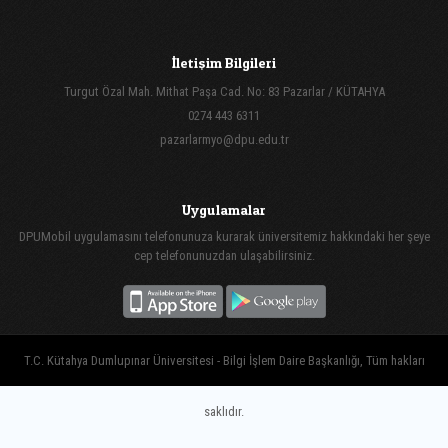
İletişim Bilgileri
Turgut Özal Mah. Mithat Paşa Cad. No: 83 Pazarlar / KÜTAHYA
0274 443 6311
pazarlarmyo@dpu.edu.tr
Uygulamalar
DPUMobil uygulamasını telefonunuza kurarak üniversitemiz hakkındaki her şeye
cep telefonunuzdan ulaşabilirsiniz.
T.C. Kütahya Dumlupınar Üniversitesi - Bilgi İşlem Daire Başkanlığı, Tüm hakları
saklıdır.