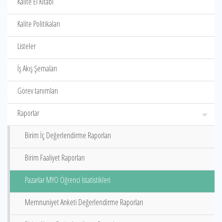
Kalite El Kitabı
Kalite Politikaları
Listeler
İş Akış Şemaları
Görev tanımları
Raporlar
Birim İç Değerlendirme Raporları
Birim Faaliyet Raporları
Pazarlar MYO Öğrenci İstatistikleri
Memnuniyet Anketi Değerlendirme Raporları