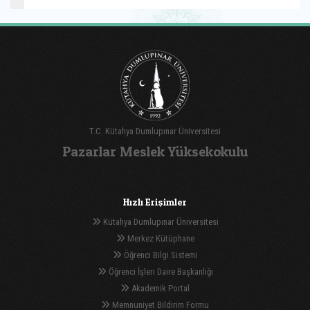
T.C. Kütahya Dumlupınar Üniversitesi
Pazarlar Meslek Yüksekokulu
Hızlı Erişimler
Kütahya Dumlupınar Üniversitesi
Merkez Kütüphane
Öğrenci Bilgi Sistemi
Öğrenci İşleri Daire Başkanlığı
Akademik Portal
Memnuniyet Bildirim Formu