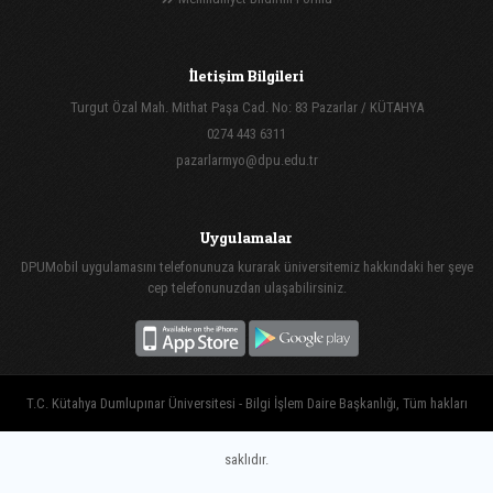
İletişim Bilgileri
Turgut Özal Mah. Mithat Paşa Cad. No: 83 Pazarlar / KÜTAHYA
0274 443 6311
pazarlarmyo@dpu.edu.tr
Uygulamalar
DPUMobil uygulamasını telefonunuza kurarak üniversitemiz hakkındaki her şeye
cep telefonunuzdan ulaşabilirsiniz.
T.C. Kütahya Dumlupınar Üniversitesi - Bilgi İşlem Daire Başkanlığı, Tüm hakları
saklıdır.