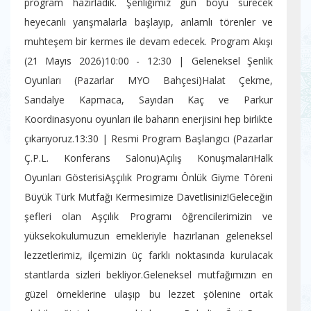
program hazırladık. Şenliğimiz gün boyu sürecek
heyecanlı yarışmalarla başlayıp, anlamlı törenler ve
muhteşem bir kermes ile devam edecek. ​ Program Akışı
(21 Mayıs 2026) ​10:00 - 12:30 | Geleneksel Şenlik
Oyunları (Pazarlar MYO Bahçesi) ​Halat Çekme,
Sandalye Kapmaca, Sayıdan Kaç ve Parkur
Koordinasyonu oyunları ile baharın enerjisini hep birlikte
çıkarıyoruz. ​13:30 | Resmi Program Başlangıcı (Pazarlar
Ç.P.L. Konferans Salonu) ​Açılış Konuşmaları ​Halk
Oyunları Gösterisi ​Aşçılık Programı Önlük Giyme Töreni ​
Büyük Türk Mutfağı Kermesimize Davetlisiniz! ​Geleceğin
şefleri olan Aşçılık Programı öğrencilerimizin ve
yüksekokulumuzun emekleriyle hazırlanan geleneksel
lezzetlerimiz, ilçemizin üç farklı noktasında kurulacak
stantlarda sizleri bekliyor. ​Geleneksel mutfağımızın en
güzel örneklerine ulaşıp bu lezzet şölenine ortak