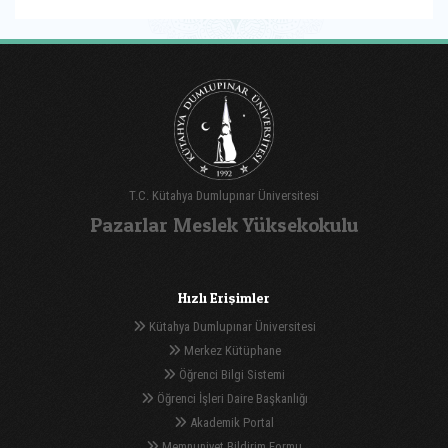
T.C. Kütahya Dumlupınar Üniversitesi
Pazarlar Meslek Yüksekokulu
Hızlı Erişimler
Kütahya Dumlupınar Üniversitesi
Merkez Kütüphane
Öğrenci Bilgi Sistemi
Öğrenci İşleri Daire Başkanlığı
Akademik Portal
Memnuniyet Bildirim Formu