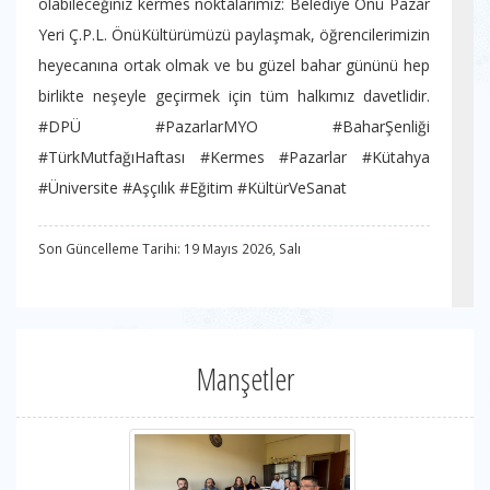
olabileceğiniz kermes noktalarımız: Belediye Önü Pazar
Yeri Ç.P.L. Önü ​Kültürümüzü paylaşmak, öğrencilerimizin
heyecanına ortak olmak ve bu güzel bahar gününü hep
birlikte neşeyle geçirmek için tüm halkımız davetlidir. ​
#DPÜ #PazarlarMYO #BaharŞenliği
#TürkMutfağıHaftası #Kermes #Pazarlar #Kütahya
#Üniversite #Aşçılık #Eğitim #KültürVeSanat
Son Güncelleme Tarihi: 19 Mayıs 2026, Salı
Manşetler